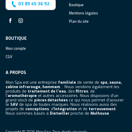
03 89 45 36 92
Boutique
Mentions légales
Plan du site
Facebook
Instagram
BOUTIQUE
Mon compte
CGV
A PROPOS
Mon Spa est une entreprise
familiale
de vente de
spa, sauna,
cabine infrarouge, hammam
… Nous vendons également les
produits de
traitement de l’eau
, des
filtres
, de
l’
aromathérapie
et autres accessoires. Nous disposons d’un
grand stock de
pièces détachées
ce qui nous permet d’assurer
le
SAV
de spa de toutes marques. Nous réalisons aussi des
projets de
conceptions
, d
‘intégration
et de
terrassement
.
Nous sommes basés à
Dietwiller
proche de
Mulhouse
.