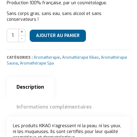
Production 100% française, par un cosmétologue.
Sans corps gras, sans eau, sans alcool et sans
conservateurs !
quantité de Kikao Parfum d'eau Mojito
AJOUTER AU PANIER
CATÉGORIES :
Aromathérapie
,
Aromathérapie Kikao
,
Aromathérapie
Sauna
,
Aromathérapie Spa
Description
Informations complémentaires
Description
Les produits KIKAO n’agressent ni la peau, ni les yeux,
ni les muqueuses. Ils sont certifiés pour leur qualité