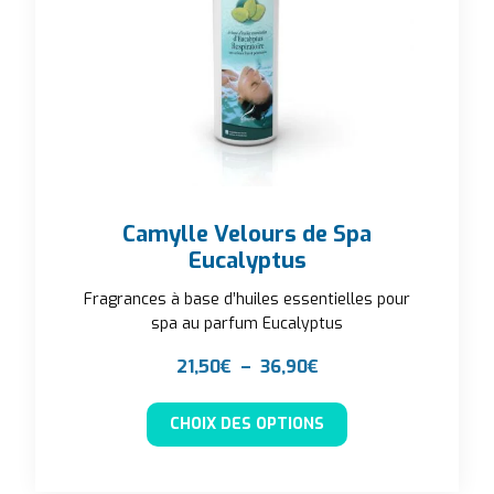
Camylle Velours de Spa
Eucalyptus
Fragrances à base d’huiles essentielles pour
spa au parfum Eucalyptus
Plage de prix : 21,50
21,50
€
–
36,90
€
Ce produit a plusieu
CHOIX DES OPTIONS