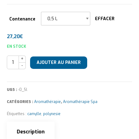
EFFACER
Contenance
27,20
€
EN STOCK
quantité de Camylle Velours de Spa Polynésie
AJOUTER AU PANIER
UGS :
-0_5l
CATÉGORIES :
Aromathérapie
,
Aromathérapie Spa
Étiquettes :
camylle
,
polynesie
Description