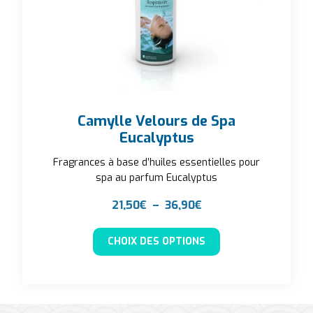
Camylle Velours de Spa
Eucalyptus
Fragrances à base d’huiles essentielles pour
spa au parfum Eucalyptus
Plage de prix : 21,50
21,50
€
–
36,90
€
Ce produit a plusieu
CHOIX DES OPTIONS