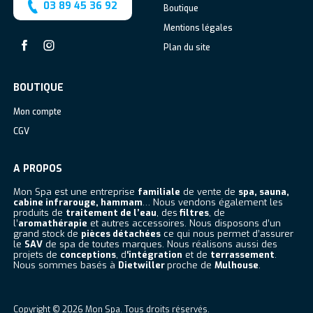
03 89 45 36 92
Boutique
Mentions légales
Plan du site
Facebook
Instagram
BOUTIQUE
Mon compte
CGV
A PROPOS
Mon Spa est une entreprise
familiale
de vente de
spa, sauna,
cabine infrarouge, hammam
… Nous vendons également les
produits de
traitement de l’eau
, des
filtres
, de
l’
aromathérapie
et autres accessoires. Nous disposons d’un
grand stock de
pièces détachées
ce qui nous permet d’assurer
le
SAV
de spa de toutes marques. Nous réalisons aussi des
projets de
conceptions
, d
‘intégration
et de
terrassement
.
Nous sommes basés à
Dietwiller
proche de
Mulhouse
.
Copyright © 2026
Mon Spa
. Tous droits réservés.