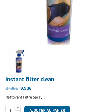
Instant filter clean
Le prix initial était : 21,00€.
Le prix actuel est : 19,90€.
21,00
€
19,90
€
Nettoyant Filtre Spray
quantité de Instant filter clean
AJOUTER AU PANIER