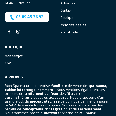
68440
Dietwiller
Actualités
Contact
03 89 45 36 92
Boutique
Mentions légales
Plan du site
Facebook
Instagram
BOUTIQUE
Mon compte
CGV
A PROPOS
Mon Spa est une entreprise
familiale
de vente de
spa, sauna,
cabine infrarouge, hammam
… Nous vendons également les
produits de
traitement de l’eau
, des
filtres
, de
l’
aromathérapie
et autres accessoires. Nous disposons d’un
grand stock de
pièces détachées
ce qui nous permet d’assurer
le
SAV
de spa de toutes marques. Nous réalisons aussi des
projets de
conceptions
, d
‘intégration
et de
terrassement
.
Nous sommes basés à
Dietwiller
proche de
Mulhouse
.