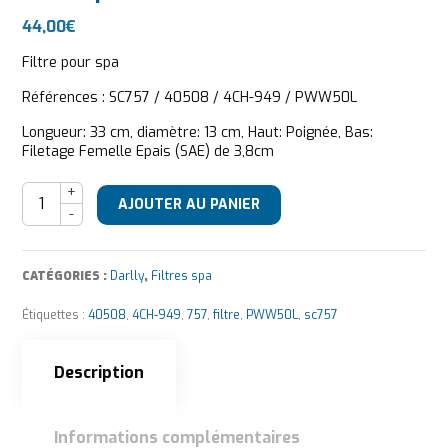
44,00
€
Filtre pour spa
Références : SC757 / 40508 / 4CH-949 / PWW50L
Longueur: 33 cm, diamètre: 13 cm, Haut: Poignée, Bas:
Filetage Femelle Epais (SAE) de 3,8cm
quantité de Filtre spa SC757
AJOUTER AU PANIER
CATÉGORIES :
Darlly
,
Filtres spa
Étiquettes :
40508
,
4CH-949
,
757
,
filtre
,
PWW50L
,
sc757
Description
Informations complémentaires