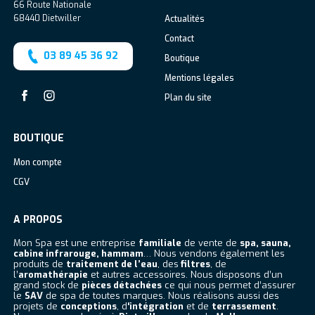
66 Route Nationale
68440
Dietwiller
Actualités
Contact
03 89 45 36 92
Boutique
Mentions légales
Plan du site
Facebook
Instagram
BOUTIQUE
Mon compte
CGV
A PROPOS
Mon Spa est une entreprise
familiale
de vente de
spa, sauna,
cabine infrarouge, hammam
… Nous vendons également les
produits de
traitement de l’eau
, des
filtres
, de
l’
aromathérapie
et autres accessoires. Nous disposons d’un
grand stock de
pièces détachées
ce qui nous permet d’assurer
le
SAV
de spa de toutes marques. Nous réalisons aussi des
projets de
conceptions
, d
‘intégration
et de
terrassement
.