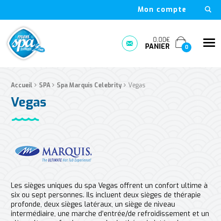
Mon compte
Mon Spa Spa sur-mesure, nage, bulle et boutique en ligne à D
0,00€
Me
PANIER
Prendre rendez-vous
0
›
›
›
Fil d'Ariane :
Accueil
SPA
Spa Marquis Celebrity
Vegas
Vegas
Les sièges uniques du spa Vegas offrent un confort ultime à
six ou sept personnes. Ils incluent deux sièges de thérapie
profonde, deux sièges latéraux, un siège de niveau
intermédiaire, une marche d’entrée/de refroidissement et un