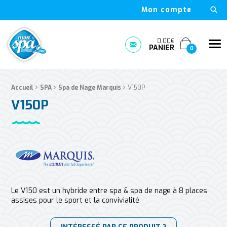
Mon compte
Mon Spa Spa sur-mesure, nage, bulle et boutique en ligne à D
0,00€
Me
PANIER
Prendre rendez-vous
0
›
›
›
Fil d'Ariane :
Accueil
SPA
Spa de Nage Marquis
V150P
V150P
Le V150 est un hybride entre spa & spa de nage à 8 places
assises pour le sport et la convivialité