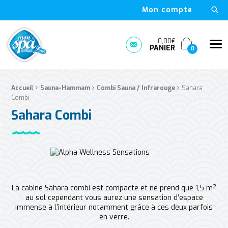
Mon compte
Mon Spa Spa sur-mesure, nage, bulle et boutique en ligne à D
0,00€
Me
PANIER
Prendre rendez-vous
0
›
›
›
Fil d'Ariane :
Accueil
Sauna-Hammam
Combi Sauna / Infrarouge
Sahara
Combi
Sahara Combi
La cabine Sahara combi est compacte et ne prend que 1,5 m²
au sol cependant vous aurez une sensation d’espace
immense à l’intérieur notamment grâce à ces deux parfois
en verre.