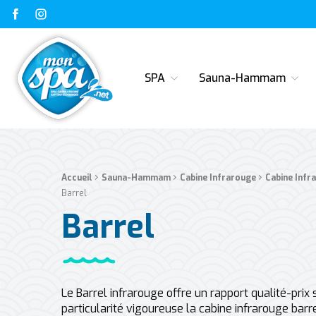
FACEBOOK
INSTAGRAM
Mon Spa Spa sur-mesure, nage, bulle et boutique en ligne à
SPA
Sauna-Hammam
Fil d'Ariane :
›
›
›
Accueil
Sauna-Hammam
Cabine Infrarouge
Cabine Infr
Barrel
Barrel
Le Barrel infrarouge offre un rapport qualité-prix 
particularité vigoureuse la cabine infrarouge barr