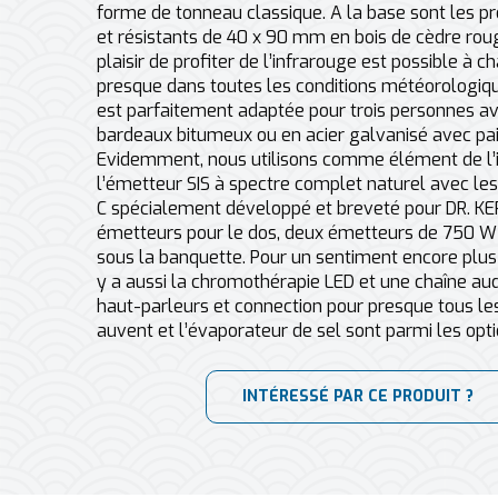
forme de tonneau classique. A la base sont les pr
et résistants de 40 x 90 mm en bois de cèdre rou
plaisir de profiter de l’infrarouge est possible à c
presque dans toutes les conditions météorologiqu
est parfaitement adaptée pour trois personnes av
bardeaux bitumeux ou en acier galvanisé avec pai
Evidemment, nous utilisons comme élément de l’
l’émetteur SIS à spectre complet naturel avec les
C spécialement développé et breveté pour DR. KE
émetteurs pour le dos, deux émetteurs de 750 W e
sous la banquette. Pour un sentiment encore plus b
y a aussi la chromothérapie LED et une chaîne au
haut-parleurs et connection pour presque tous le
auvent et l’évaporateur de sel sont parmi les opti
INTÉRESSÉ PAR CE PRODUIT ?