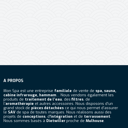
A PROPOS
Mon Spa est une entreprise
familiale
de vente de
spa, sauna,
cabine infrarouge, hammam
… Nous vendons également les
produits de
traitement de l’eau
, des
filtres
, de
l’
aromathérapie
et autres accessoires. Nous disposons d’un
grand stock de
pièces détachées
ce qui nous permet d’assurer
le
SAV
de spa de toutes marques. Nous réalisons aussi des
projets de
conceptions
, d
‘intégration
et de
terrassement
.
Nous sommes basés à
Dietwiller
proche de
Mulhouse
.