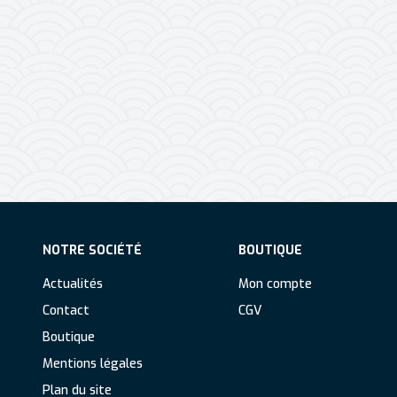
willer près de Mulhouse en Alsace
NOTRE SOCIÉTÉ
BOUTIQUE
Actualités
Mon compte
Contact
CGV
Boutique
Mentions légales
Plan du site