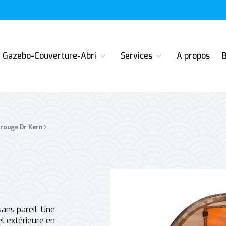
 Dietwiller près de Mulhouse en Alsace
Gazebo-Couverture-Abri
Services
A propos
›
arouge Dr Kern
sans pareil. Une
el extérieure en