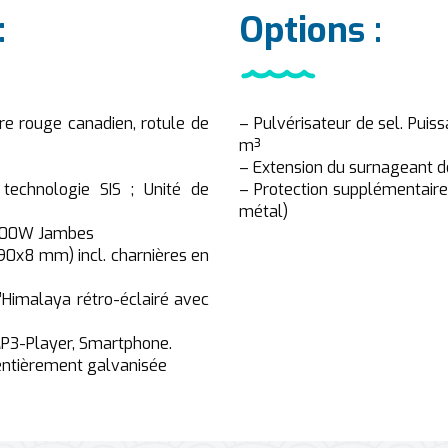
:
Options :
dre rouge canadien, rotule de
– Pulvérisateur de sel. Puis
m³
– Extension du surnageant de
technologie SIS ; Unité de
– Protection supplémentaire
métal)
 500W Jambes
90x8 mm) incl. charnières en
l’Himalaya rétro-éclairé avec
 MP3-Player, Smartphone.
 entièrement galvanisée