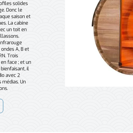
ofiles solides
ge. Donc le
haque saison et
es. La cabine
ec un toit en
llassons.
infrarouge
 ondes A, B et
RN. Trois
n face ; et un
ienfaisant, il
dio avec 2
s médias. Un
ons.