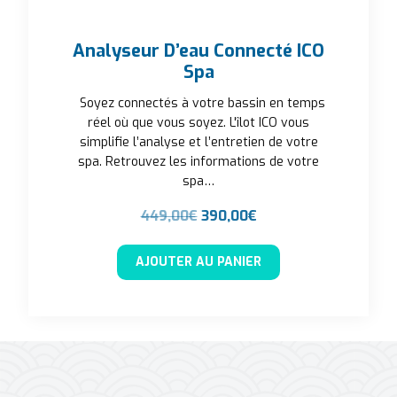
Analyseur D’eau Connecté ICO
Spa
Soyez connectés à votre bassin en temps
réel où que vous soyez. L'îlot ICO vous
simplifie l’analyse et l’entretien de votre
spa. Retrouvez les informations de votre
spa…
Le prix initial était : 449,00€
Le prix actuel est : 
449,00
€
390,00
€
AJOUTER AU PANIER