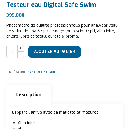
Testeur eau Digital Safe Swim
399,00
€
Photomètre de qualité professionnelle pour analyser l’eau
de votre de spa & spa de nage (ou piscine) : pH, alcalinité,
chlore (libre et total), dureté & brome.
quantité de Testeur eau Digital Safe Swim
AJOUTER AU PANIER
CATÉGORIE :
Analyse de l'eau
Description
Description
L’appareil arrive avec sa mallette et mesures :
Alcalinité