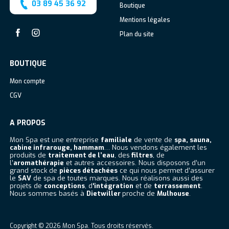
03 89 45 36 92
Boutique
Mentions légales
Plan du site
Facebook
Instagram
BOUTIQUE
Mon compte
CGV
A PROPOS
Mon Spa est une entreprise
familiale
de vente de
spa, sauna,
cabine infrarouge, hammam
… Nous vendons également les
produits de
traitement de l’eau
, des
filtres
, de
l’
aromathérapie
et autres accessoires. Nous disposons d’un
grand stock de
pièces détachées
ce qui nous permet d’assurer
le
SAV
de spa de toutes marques. Nous réalisons aussi des
projets de
conceptions
, d
‘intégration
et de
terrassement
.
Nous sommes basés à
Dietwiller
proche de
Mulhouse
.
Copyright © 2026
Mon Spa
. Tous droits réservés.