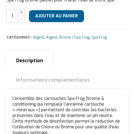
Spa Frog Brome (jaune) pour traiter l’eau de votre spa.
quantité de SpaFrog Conditioning
AJOUTER AU PANIER
CATÉGORIES :
Argent
,
Argent
,
Brome / Spa Frog
,
Spa Frog
Description
Informations complémentaires
Description
L’ensemble des cartouches Spa Frog (brome &
conditioning qui remplace l’ancienne cartouche
« minéraux ») permettent de contrôler les bactéries
présentes dans l’eau et de maintenir un pH neutre.
Cette méthode de désinfection permet la réduction de
l’utilisation de Chlore ou Brome pour une qualité d’eau
toujours optimale.