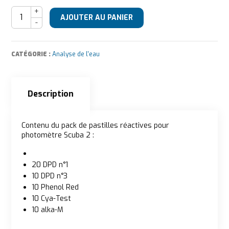
quantité de Recharge pour testeur Scuba II
AJOUTER AU PANIER
CATÉGORIE :
Analyse de l'eau
Description
Description
Contenu du pack de pastilles réactives pour
photomètre Scuba 2 :
20 DPD n°1
10 DPD n°3
10 Phenol Red
10 Cya-Test
10 alka-M