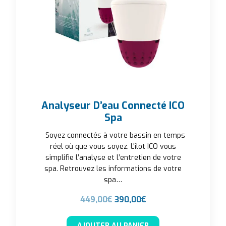
Analyseur D’eau Connecté ICO
Spa
Soyez connectés à votre bassin en temps
réel où que vous soyez. L'îlot ICO vous
simplifie l’analyse et l’entretien de votre
spa. Retrouvez les informations de votre
spa…
Le prix initial était : 449,00€
Le prix actuel est : 
449,00
€
390,00
€
AJOUTER AU PANIER