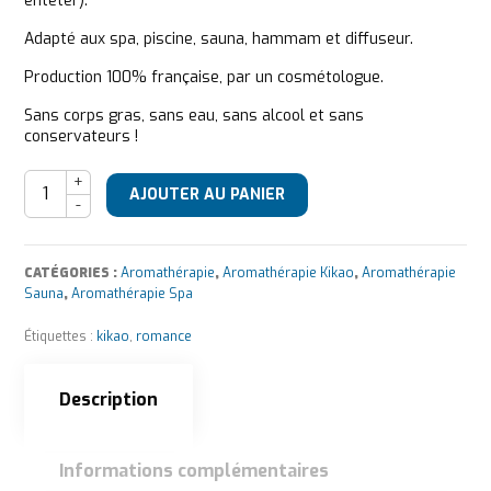
entêter).
Adapté aux spa, piscine, sauna, hammam et diffuseur.
Production 100% française, par un cosmétologue.
Sans corps gras, sans eau, sans alcool et sans
conservateurs !
quantité de Kikao Parfum d'eau Romance
AJOUTER AU PANIER
CATÉGORIES :
Aromathérapie
,
Aromathérapie Kikao
,
Aromathérapie
Sauna
,
Aromathérapie Spa
Étiquettes :
kikao
,
romance
Description
Informations complémentaires