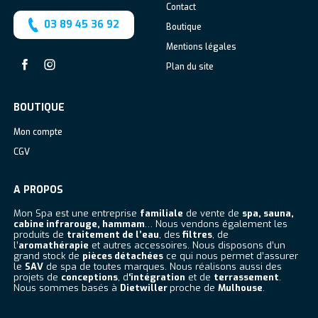
Contact
03 89 45 36 92
Boutique
Mentions légales
Plan du site
Facebook
Instagram
BOUTIQUE
Mon compte
CGV
A PROPOS
Mon Spa est une entreprise
familiale
de vente de
spa, sauna,
cabine infrarouge, hammam
… Nous vendons également les
produits de
traitement de l’eau
, des
filtres
, de
l’
aromathérapie
et autres accessoires. Nous disposons d’un
grand stock de
pièces détachées
ce qui nous permet d’assurer
le
SAV
de spa de toutes marques. Nous réalisons aussi des
projets de
conceptions
, d
‘intégration
et de
terrassement
.
Nous sommes basés à
Dietwiller
proche de
Mulhouse
.