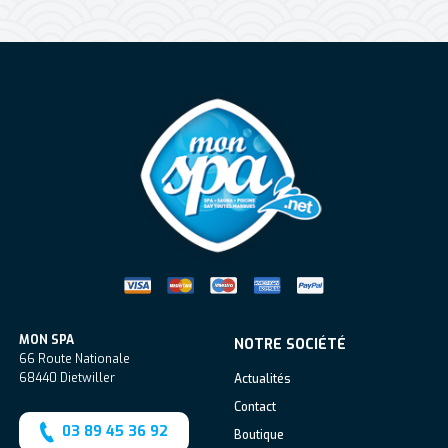
Mon Spa Spa sur-mesure, nage, bul
MON SPA
NOTRE SOCIÉTÉ
66 Route Nationale
68440
Dietwiller
Actualités
Contact
03 89 45 36 92
Boutique