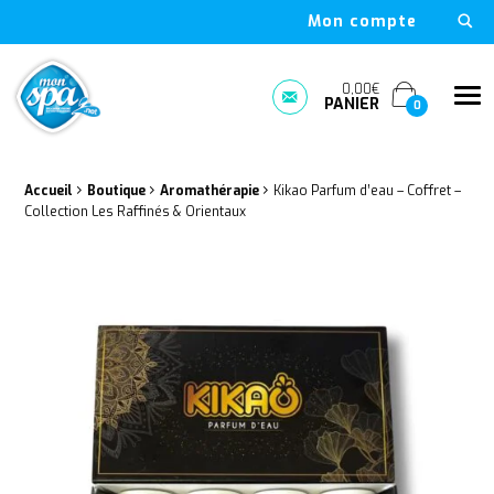
Mon compte
Mon Spa Spa sur-mesure, nage, bulle et boutique en ligne à D
0,00€
Me
PANIER
Prendre rendez-vous
0
›
›
›
Fil d'Ariane :
Accueil
Boutique
Aromathérapie
Kikao Parfum d’eau – Coffret –
Collection Les Raffinés & Orientaux