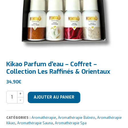
Kikao Parfum d’eau – Coffret –
Collection Les Raffinés & Orientaux
34,90
€
quantité de Kikao Parfum d'eau - Coffret - Collection Les Ra
AJOUTER AU PANIER
CATÉGORIES :
Aromathérapie
,
Aromathérapie Balnéo
,
Aromathérapie
Kikao
,
Aromathérapie Sauna
,
Aromathérapie Spa