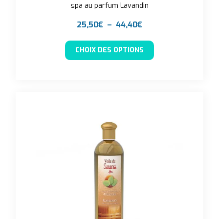
spa au parfum Lavandin
Plage de prix : 25,5
25,50
€
–
44,40
€
Ce produit a plusieu
CHOIX DES OPTIONS