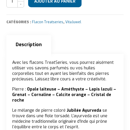
AJOUTER AU PANIER
CATÉGORIES :
Flacon Treatseries
,
VitaJuwel
Description
Description
Avec les flacons TreatSeries, vous pourrez aisément
utiliser vos savons parfumés ou vos huiles
corporelles tout en ayant les bienfaits des pierres
précieuses. Laissez libre cours a votre créativité.
Pierre :
Opale laiteuse – Améthyste – Lapis lazuli –
Grenat – Cornaline – Calcite orange – Cristal de
roche
Le mélange de pierre coloré
Jubilée Ayurveda
se
trouve dans une fiole torsadé. L’ayurveda est une
médecine traditionnelle originaire d’Inde qui prône
l’équilibre entre le corps et l’esprit.