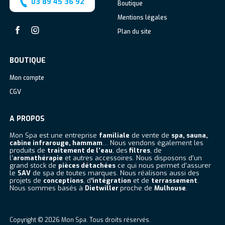
03 89 45 36 92
Boutique
Mentions légales
Plan du site
Facebook
Instagram
BOUTIQUE
Mon compte
CGV
A PROPOS
Mon Spa est une entreprise
familiale
de vente de
spa, sauna,
cabine infrarouge, hammam
… Nous vendons également les
produits de
traitement de l’eau
, des
filtres
, de
l’
aromathérapie
et autres accessoires. Nous disposons d’un
grand stock de
pièces détachées
ce qui nous permet d’assurer
le
SAV
de spa de toutes marques. Nous réalisons aussi des
projets de
conceptions
, d
‘intégration
et de
terrassement
.
Nous sommes basés à
Dietwiller
proche de
Mulhouse
.
Copyright © 2026
Mon Spa
. Tous droits réservés.