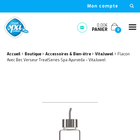
Mon compte
Mon Spa Spa sur-mesure, nage, bulle et boutique en ligne à D
0,00€
Me
PANIER
Prendre rendez-vous
0
›
›
›
›
Fil d'Ariane :
Accueil
Boutique
Accessoires & Bien-être
VitaJuwel
Flacon
Avec Bec Verseur TreatSeries Spa Ayurveda – VitaJuwel