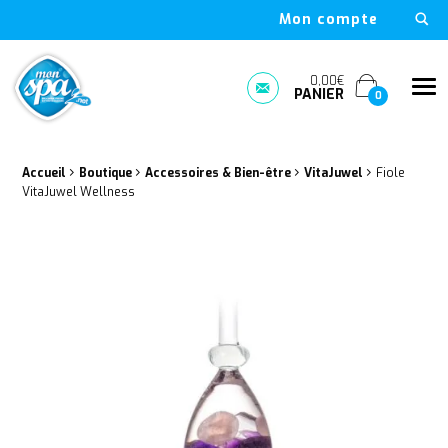
Mon compte
Mon Spa Spa sur-mesure, nage, bulle et boutique en ligne à D
0,00€
Me
PANIER
Prendre rendez-vous
0
›
›
›
›
Fil d'Ariane :
Accueil
Boutique
Accessoires & Bien-être
VitaJuwel
Fiole
VitaJuwel Wellness