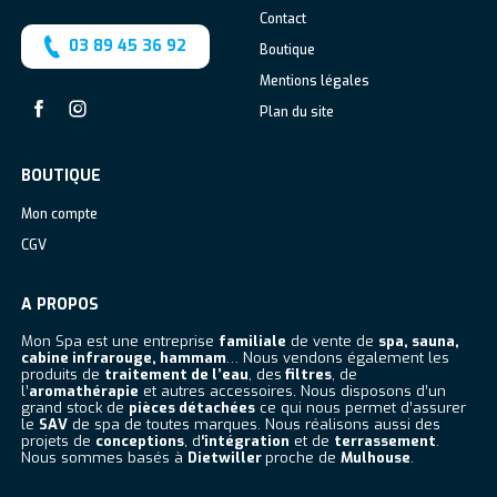
Contact
03 89 45 36 92
Boutique
Mentions légales
Plan du site
Facebook
Instagram
BOUTIQUE
Mon compte
CGV
A PROPOS
Mon Spa est une entreprise
familiale
de vente de
spa, sauna,
cabine infrarouge, hammam
… Nous vendons également les
produits de
traitement de l’eau
, des
filtres
, de
l’
aromathérapie
et autres accessoires. Nous disposons d’un
grand stock de
pièces détachées
ce qui nous permet d’assurer
le
SAV
de spa de toutes marques. Nous réalisons aussi des
projets de
conceptions
, d
‘intégration
et de
terrassement
.
Nous sommes basés à
Dietwiller
proche de
Mulhouse
.