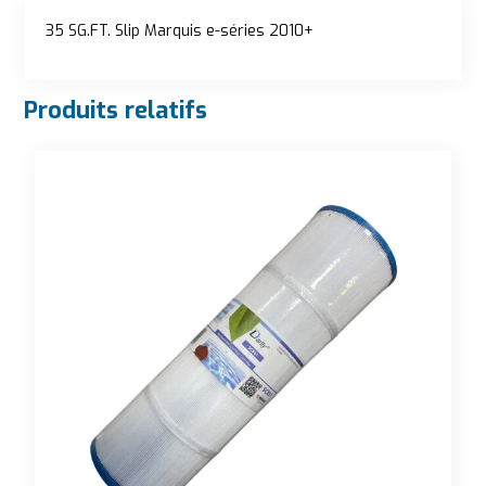
Description
35 SG.FT. Slip Marquis e-séries 2010+
Produits relatifs