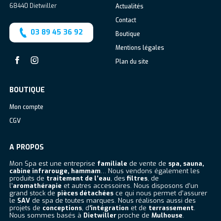
68440
Dietwiller
Actualités
Contact
03 89 45 36 92
Boutique
Mentions légales
Plan du site
Facebook
Instagram
BOUTIQUE
Mon compte
CGV
A PROPOS
Mon Spa est une entreprise
familiale
de vente de
spa, sauna,
cabine infrarouge, hammam
… Nous vendons également les
produits de
traitement de l’eau
, des
filtres
, de
l’
aromathérapie
et autres accessoires. Nous disposons d’un
grand stock de
pièces détachées
ce qui nous permet d’assurer
le
SAV
de spa de toutes marques. Nous réalisons aussi des
projets de
conceptions
, d
‘intégration
et de
terrassement
.
Nous sommes basés à
Dietwiller
proche de
Mulhouse
.