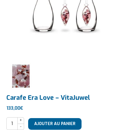
Carafe Era Love – VitaJuwel
133,00
€
quantité de Carafe Era Love - VitaJuwel
AJOUTER AU PANIER