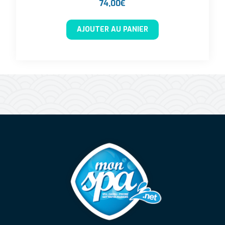
74,00
€
AJOUTER AU PANIER
Mon Spa Spa sur-mesure, nage, bul