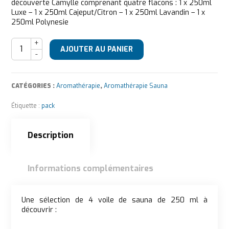
découverte Camylle comprenant quatre flacons : 1 x 250ml
Luxe – 1 x 250ml Cajeput/Citron – 1 x 250ml Lavandin – 1 x
250ml Polynesie
quantité de Camylle Pack Sauna ( Luxe - Cajeput /Citron - La
AJOUTER AU PANIER
CATÉGORIES :
Aromathérapie
,
Aromathérapie Sauna
Étiquette :
pack
Description
Informations complémentaires
Description
Une sélection de 4 voile de sauna de 250 ml à
découvrir :