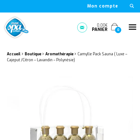
Mon compte
Mon Spa Spa sur-mesure, nage, bulle et boutique en ligne à D
0,00€
Me
PANIER
Prendre rendez-vous
0
›
›
›
Fil d'Ariane :
Accueil
Boutique
Aromathérapie
Camylle Pack Sauna ( Luxe –
Cajeput /Citron – Lavandin – Polynésie)