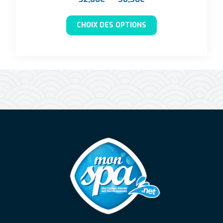
Ce produit a plusieu
CHOIX DES OPTIONS
Mon Spa Spa sur-mesure, nage, bul