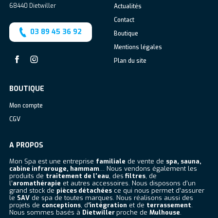
68440
Dietwiller
Actualités
Contact
03 89 45 36 92
Boutique
Mentions légales
Plan du site
Facebook
Instagram
BOUTIQUE
Mon compte
CGV
A PROPOS
Mon Spa est une entreprise
familiale
de vente de
spa, sauna,
cabine infrarouge, hammam
… Nous vendons également les
produits de
traitement de l’eau
, des
filtres
, de
l’
aromathérapie
et autres accessoires. Nous disposons d’un
grand stock de
pièces détachées
ce qui nous permet d’assurer
le
SAV
de spa de toutes marques. Nous réalisons aussi des
projets de
conceptions
, d
‘intégration
et de
terrassement
.
Nous sommes basés à
Dietwiller
proche de
Mulhouse
.