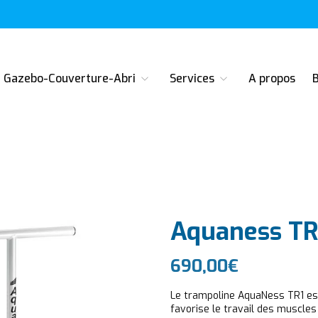
 Dietwiller près de Mulhouse en Alsace
Gazebo-Couverture-Abri
Services
A propos
Aquaness TR
690,00
€
Le trampoline AquaNess TR1 est i
favorise le travail des muscles 