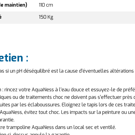
de maintien)
110 cm
é
150 Kg
etien :
s si un pH déséquilibré est la cause d’éventuelles altérations
n : rincez votre AquaNess à l’eau douce et essuyez-le de préf
ues ou de traitements choc ne doivent pas s’effectuer près d
ites par les éclaboussures. Eloignez le tapis lors de ces trai
 AquaNess, évitez tout choc. Les impacts sur la peinture ou u
rantie.
votre trampoline AquaNess dans un local sec et ventilé.
en ci-dessus annule la garantie.