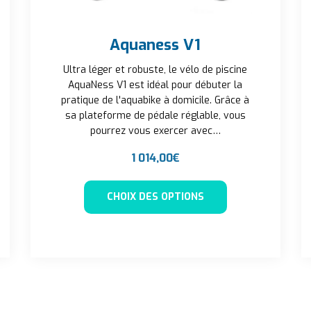
Aquaness V1
Ultra léger et robuste, le vélo de piscine
AquaNess V1 est idéal pour débuter la
pratique de l'aquabike à domicile. Grâce à
sa plateforme de pédale réglable, vous
pourrez vous exercer avec…
1 014,00
€
Ce produit a plus
t a plusieurs variations. Les options peuvent être choisies sur
CHOIX DES OPTIONS