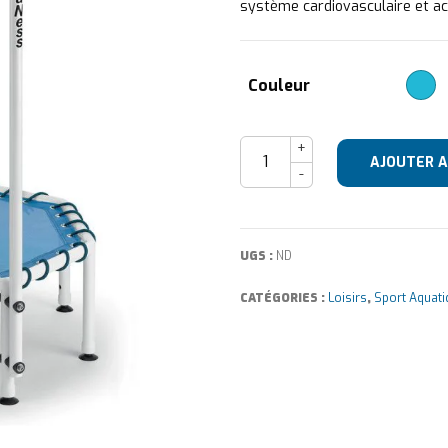
système cardiovasculaire et ac
Couleur
quantité de Aquaness TR1
AJOUTER A
UGS :
ND
CATÉGORIES :
Loisirs
,
Sport Aquati