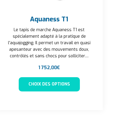
Aquaness T1
Le tapis de marche Aquaness T1 est
spécialement adapté à la pratique de
l'aquajogging. Il permet un travail en quasi
apesanteur avec des mouvements doux,
contrôlés et sans chocs pour solliciter…
1 752,00
€
ieurs variations. Les options peuvent être choisies sur la page
Ce produit a plusieurs va
 la page du produit
CHOIX DES OPTIONS