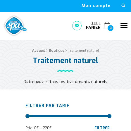
Mon compte
Mon Spa Spa sur-mesure, nage, bulle et boutique en ligne à D
0,00€
Me
PANIER
Prendre rendez-vous
0
›
›
Fil d'Ariane :
Accueil
Boutique
Traitement naturel
Traitement naturel
Retrouvez ici tous les traitements naturels
FILTRER PAR TARIF
Prix :
0€
—
220€
FILTRER
Prix min
Prix max