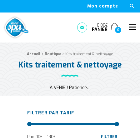
Mon compte
Mon Spa Spa sur-mesure, nage, bulle et boutique en ligne à D
0,00€
Me
PANIER
Prendre rendez-vous
0
›
›
Fil d'Ariane :
Accueil
Boutique
Kits traitement & nettoyage
Kits traitement & nettoyage
À VENIR ! Patience…
FILTRER PAR TARIF
Prix :
10€
—
180€
FILTRER
Prix min
Prix max