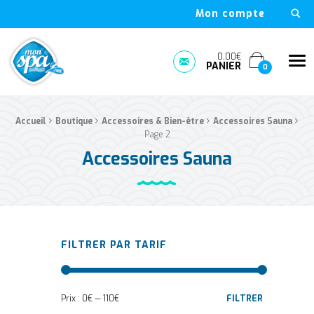
Mon compte
Mon Spa Spa sur-mesure, nage, bulle et boutique en ligne à D
0,00€
Me
PANIER
Prendre rendez-vous
0
›
›
›
›
Fil d'Ariane :
Accueil
Boutique
Accessoires & Bien-être
Accessoires Sauna
Page 2
Accessoires Sauna
FILTRER PAR TARIF
Prix :
0€
—
110€
FILTRER
Prix min
Prix max